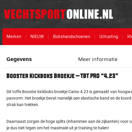
Merken
NIEUW
Bokshandschoenen
Uitrusting
Kl
Ga
Ga
naar
naar
Meer informatie
Gegevens
het
het
einde
begin
van
van
Booster Kickboks Broekje – TBT PRO “4.23”
de
de
afbeeldingen-
afbeeldingen-
gallerij
gallerij
Dit toffe Booster kickboks broekje Camo 4.23 is gemaakt van hoogwaar
pasvorm. Het broekje bevat namelijk een elastische band en de koord 
strak kan trekken.
Daarnaast zorgen de hoge splits (inhammen aan de zijkanten) voor op
je dus niet tegen om het maximale uit je training te halen!