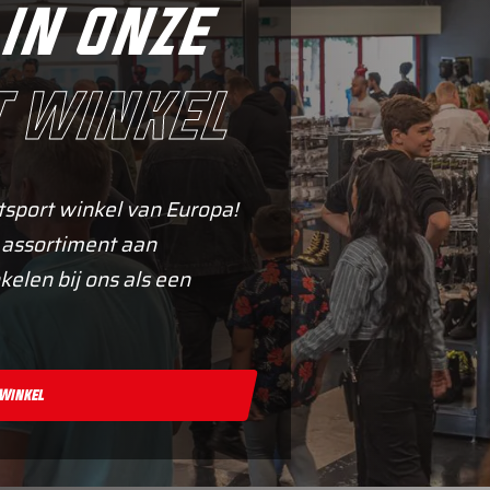
in onze
 winkel
tsport winkel van Europa!
 assortiment aan
kelen bij ons als een
 Winkel