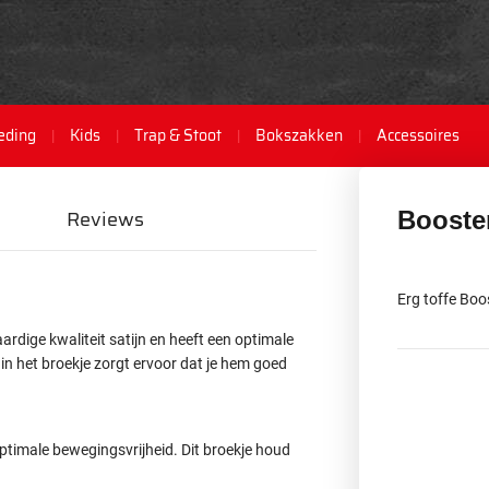
eding
Kids
Trap & Stoot
Bokszakken
Accessoires
Reviews
Booste
Erg toffe Boo
dige kwaliteit satijn en heeft een optimale
in het broekje zorgt ervoor dat je hem goed
timale bewegingsvrijheid. Dit broekje houd