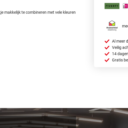
ekje makkelijk te combineren met vele kleuren
mee
Al meer d
Veilig ac
14 dagen
Gratis b