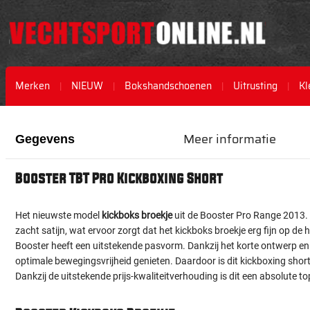
Merken
NIEUW
Bokshandschoenen
Uitrusting
Kl
Ga
Ga
naar
naar
Meer informatie
Gegevens
het
het
einde
begin
van
van
Booster TBT Pro Kickboxing Short
de
de
afbeeldingen-
afbeeldingen-
gallerij
gallerij
Het nieuwste model
kickboks broekje
uit de Booster Pro Range 2013. 
zacht satijn, wat ervoor zorgt dat het kickboks broekje erg fijn op de
Booster heeft een uitstekende pasvorm. Dankzij het korte ontwerp en 
optimale bewegingsvrijheid genieten. Daardoor is dit kickboxing shor
Dankzij de uitstekende prijs-kwaliteitverhouding is dit een absolute