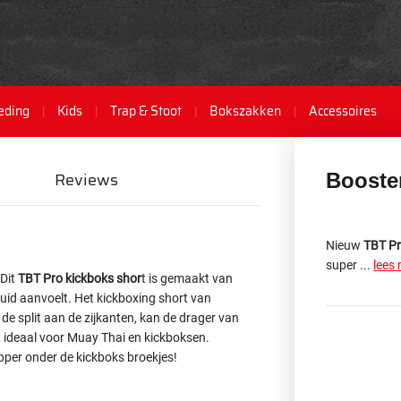
eding
Kids
Trap & Stoot
Bokszakken
Accessoires
Reviews
Booste
Nieuw
TBT Pr
super ...
lees
Dit
TBT Pro kickboks shor
t is gemaakt van
 huid aanvoelt. Het kickboxing short van
de split aan de zijkanten, kan de drager van
t ideaal voor Muay Thai en kickboksen.
 topper onder de kickboks broekjes!