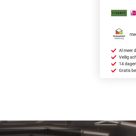
mee
Al meer d
Veilig ac
14 dagen
Gratis b