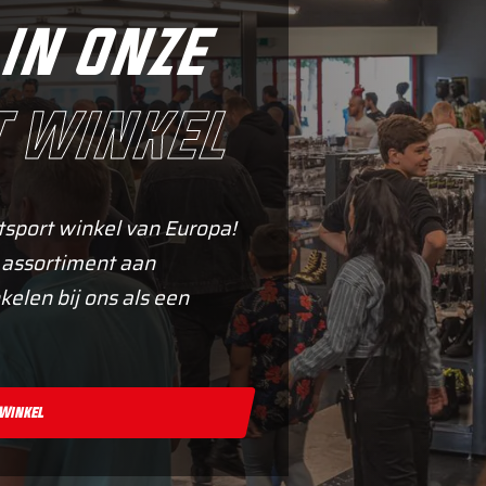
in onze
 winkel
tsport winkel van Europa!
 assortiment aan
kelen bij ons als een
 Winkel