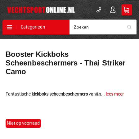
Categorieën
Ga
Ga
Booster Kickboks
naar
naar
het
het
Scheenbeschermers - Thai Striker
einde
begin
Camo
van
van
de
de
afbeeldingen-
afbeeldingen-
gallerij
gallerij
Fantastische
kickboks scheenbeschermers
van&n...
lees meer
Niet op voorraad