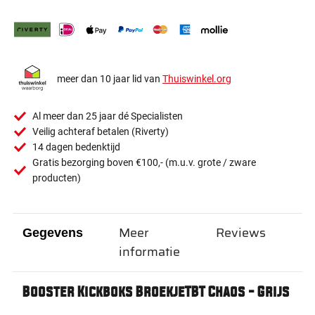
meer dan 10 jaar lid van
Thuiswinkel.org
Al meer dan 25 jaar dé Specialisten
Veilig achteraf betalen (Riverty)
14 dagen bedenktijd
Gratis bezorging boven €100,- (m.u.v. grote / zware
producten)
Meer
Reviews
Gegevens
informatie
Booster Kickboks BroekjeTBT Chaos - Grijs