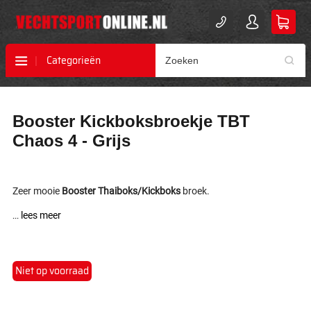
Categorieën
Ga
Ga
Booster Kickboksbroekje TBT
naar
naar
het
het
Chaos 4 - Grijs
einde
begin
van
van
de
de
afbeeldingen-
afbeeldingen-
Zeer mooie
Booster Thaiboks/Kickboks
broek.
gallerij
gallerij
...
lees meer
Niet op voorraad