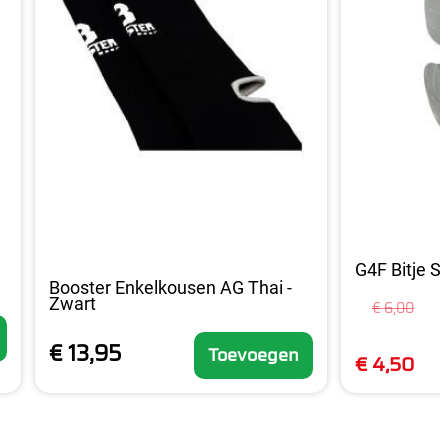
G4F Bitje S
Booster Enkelkousen AG Thai -
Zwart
€ 6,00
€ 13,95
Toevoegen
€ 4,50