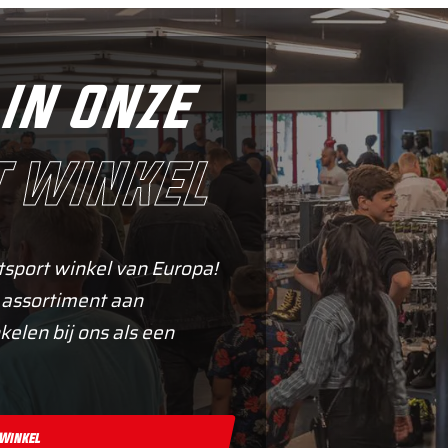
in onze
 winkel
tsport winkel van Europa!
 assortiment aan
kelen bij ons als een
 Winkel