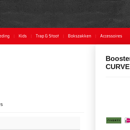
eding
Kids
Trap & Stoot
Bokszakken
Accessoires
Booste
CURVE
ws