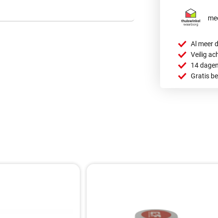
mee
Al meer d
Veilig ac
14 dagen
Gratis b