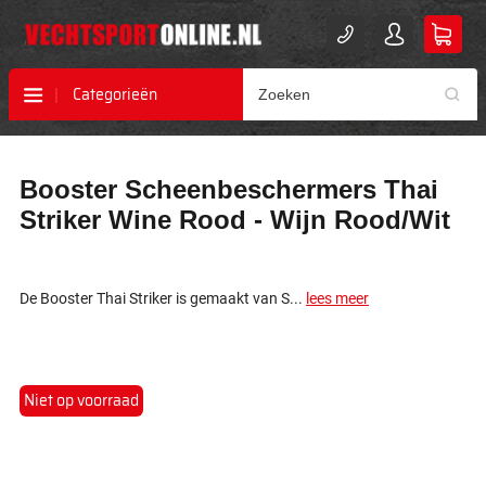
Categorieën
Ga
Ga
Booster Scheenbeschermers Thai
naar
naar
het
het
Striker Wine Rood - Wijn Rood/Wit
einde
begin
van
van
de
de
afbeeldingen-
afbeeldingen-
De Booster Thai Striker is gemaakt van S...
lees meer
gallerij
gallerij
Niet op voorraad