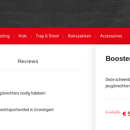
eding
Kids
Trap & Stoot
Bokszakken
Accessoires
Booste
Reviews
Deze scheenbe
jeugdvechters
eugdvechters nodig hebben!
vechtsportwinkel in Groningen!
€ 69,95
€ 