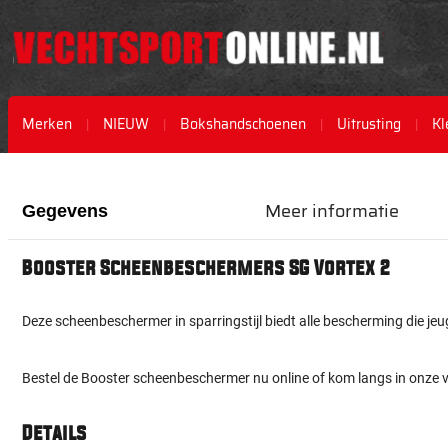
Merken
NIEUW
Bokshandschoenen
Uitrusting
Kl
Ga
Ga
naar
naar
het
het
Meer informatie
Gegevens
einde
begin
van
van
Booster Scheenbeschermers SG Vortex 2
de
de
afbeeldingen-
afbeeldingen-
gallerij
gallerij
Deze scheenbeschermer in sparringstijl biedt alle bescherming die j
Bestel de Booster scheenbeschermer nu online of kom langs in onze 
Details