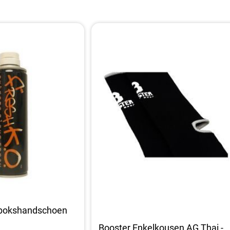
kbokshandschoen
Booster Enkelkousen AG Thai -