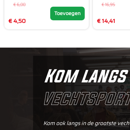
€ 6,00
€ 16,95
Toevoegen
€ 4,50
€ 14,41
Kom langs 
vechtsport
Kom ook langs in de grootste vech