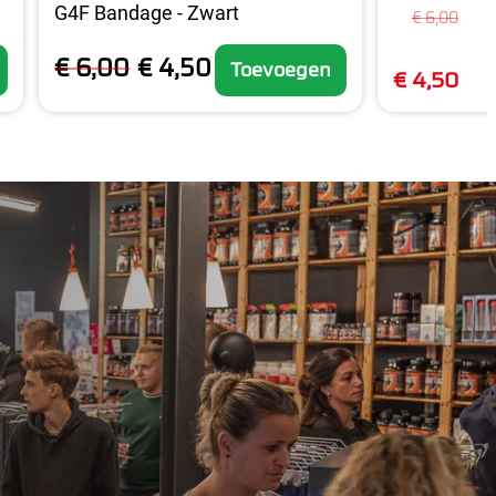
G4F Bandage - Zwart
€ 6,00
€ 6,00
€ 4,50
Toevoegen
€ 4,50