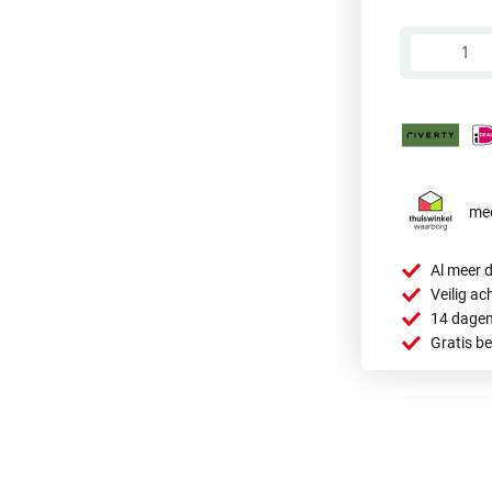
mee
Al meer d
Veilig ac
14 dagen
Gratis b