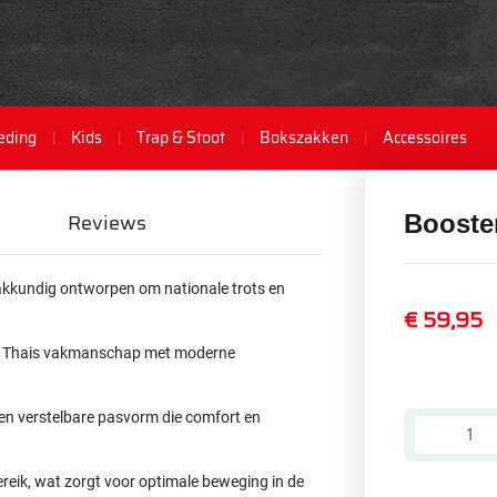
eding
Kids
Trap & Stoot
Bokszakken
Accessoires
Reviews
Booste
akkundig ontworpen om nationale trots en
€ 59,95
eel Thais vakmanschap met moderne
e en verstelbare pasvorm die comfort en
ereik, wat zorgt voor optimale beweging in de