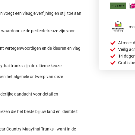
voegt een vleugje verfijning en stijl toe aan
mee
 waardoor ze de perfecte keuze zijn voor
Al meer d
kunt vertegenwoordigen en de kleuren en vlag
Veilig ac
14 dagen
Gratis b
ythai trunks zijn de ultieme keuze.
ken het algehele ontwerp van deze
erlijke aandacht voor detail en
iezen die het beste bij uw land en identiteit
Gear Country Muaythai Trunks - want in de