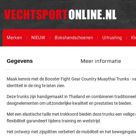
Merken
NIEUW
Bokshandschoenen
Uitrusting
Kl
Ga
Ga
naar
naar
Meer informatie
Gegevens
het
het
einde
begin
van
van
Maak kennis met de Booster Fight Gear Country Muaythai Trunks - v
de
de
identiteit in de ring te laten zien.
afbeeldingen-
afbeeldingen-
gallerij
gallerij
Deze trunks zijn handgemaakt in Thailand en combineren tradition
designelementen om uitzonderlijke kwaliteit en prestaties te bieden.
Met een elastische taille met trekkoord bieden deze trunks een veilig
flexibiliteit garandeert tijdens training en wedstrijd.
Het ontwerp met zijsplitten verbetert de mobiliteit en het bewegingsb