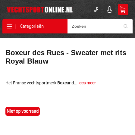
Categorieën
Ga
Ga
Boxeur des Rues - Sweater met rits
naar
naar
het
het
Royal Blauw
einde
begin
van
van
de
de
afbeeldingen-
afbeeldingen-
Het Franse vechtsportmerk
Boxeur d...
lees meer
gallerij
gallerij
Niet op voorraad