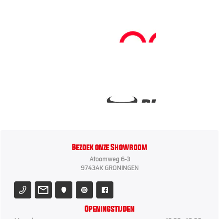
Bezoek onze Showroom
Atoomweg 6-3
9743AK GRONINGEN
Openingstijden