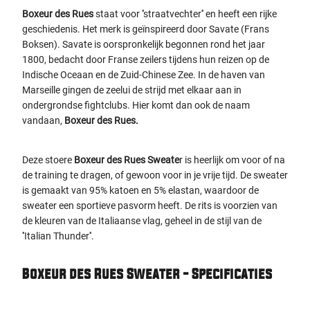
Boxeur des Rues
staat voor ''straatvechter'' en heeft een rijke
geschiedenis. Het merk is geïnspireerd door Savate (Frans
Boksen). Savate is oorspronkelijk begonnen rond het jaar
1800, bedacht door Franse zeilers tijdens hun reizen op de
Indische Oceaan en de Zuid-Chinese Zee.
In de haven van
Marseille gingen de zeelui de strijd met elkaar aan in
ondergrondse fightclubs. Hier komt dan ook de naam
vandaan,
Boxeur des Rues.
Deze stoere
Boxeur des Rues Sweate
r is heerlijk om voor of na
de training te dragen, of gewoon voor in je vrije tijd. De sweater
is gemaakt van 95% katoen en 5% elastan, waardoor de
sweater een sportieve pasvorm heeft. De rits is voorzien van
de kleuren van de Italiaanse vlag, geheel in de stijl van de
''Italian Thunder''.
Boxeur des Rues Sweater - Specificaties