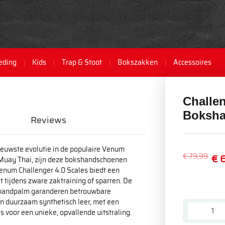
eding
Kids
Trap & Stoot
Bokszakken
Accessoires
Challe
Boksha
Reviews
ieuwste evolutie in de populaire Venum
€ 79,99
€ 
 Muay Thai, zijn deze bokshandschoenen
Venum Challenger 4.0 Scales biedt een
t tijdens zware zaktraining of sparren. De
e handpalm garanderen betrouwbare
n duurzaam synthetisch leer, met een
 voor een unieke, opvallende uitstraling.