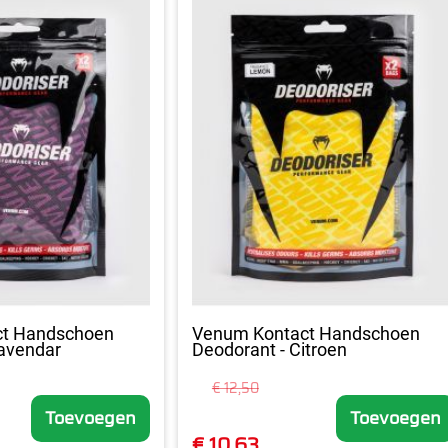
ct Handschoen
Venum Kontact Handschoen
Lavendar
Deodorant - Citroen
€ 12,50
Toevoegen
Toevoegen
€ 10,63