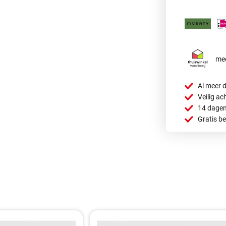
mee
Al meer d
Veilig ac
14 dagen
Gratis b