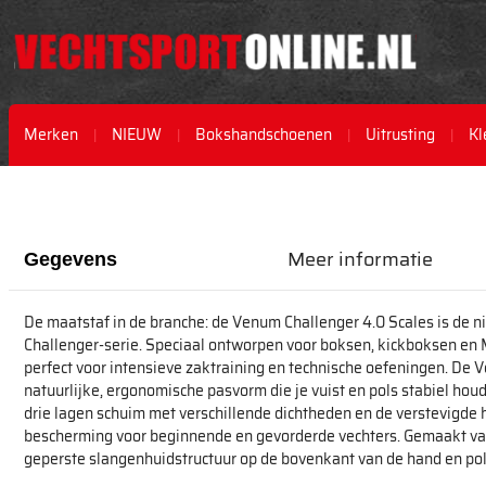
Merken
NIEUW
Bokshandschoenen
Uitrusting
Kl
Ga
Ga
naar
naar
het
het
einde
begin
Meer informatie
Gegevens
van
van
de
de
afbeeldingen-
afbeeldingen-
De maatstaf in de branche: de Venum Challenger 4.0 Scales is de n
gallerij
gallerij
Challenger-serie. Speciaal ontworpen voor boksen, kickboksen en
perfect voor intensieve zaktraining en technische oefeningen. De 
natuurlijke, ergonomische pasvorm die je vuist en pols stabiel houd
drie lagen schuim met verschillende dichtheden en de verstevigd
bescherming voor beginnende en gevorderde vechters. Gemaakt va
geperste slangenhuidstructuur op de bovenkant van de hand en pols