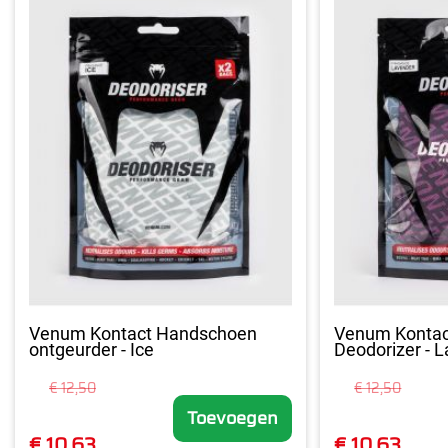
Venum Kontact Handschoen
Venum Konta
ontgeurder - Ice
Deodorizer - 
€ 12,50
€ 12,50
Toevoegen
€ 10,63
€ 10,63