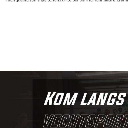
High quality soft style cotton.Full colour print to front"back and arm.
Kom langs 
vechtsport