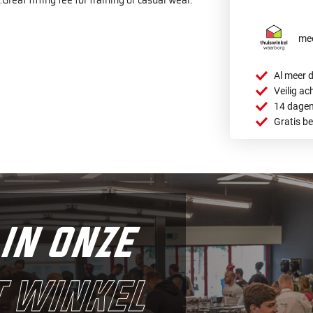
Great fitting tee for training or casual wear.
mee
Al meer d
Veilig ac
14 dagen
Gratis b
in onze
 winkel