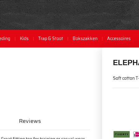
eding
Kids
Trap & Stoot
Bokszakken
Accessoires
ELEPH
Soft cotton T
Reviews