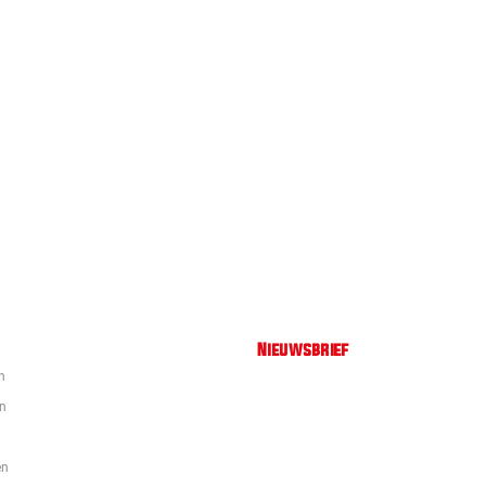
Nieuwsbrief
n
en
en