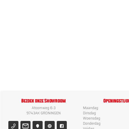
Bezoek onze Showroom
Openingstijd
Atoomweg 6-3
Maandag
9743AK GRONINGEN
Dinsdag
Woensdag
Donderdag
Vrijdag