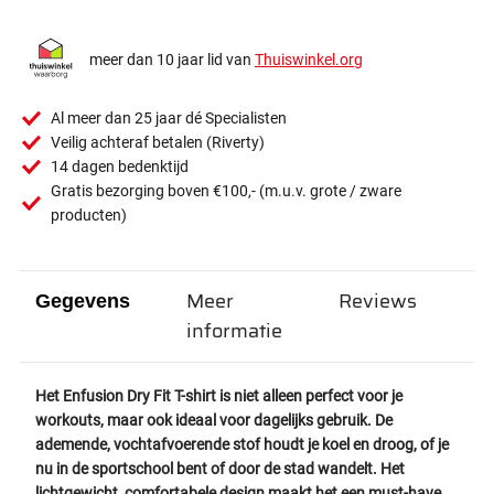
meer dan 10 jaar lid van
Thuiswinkel.org
Al meer dan 25 jaar dé Specialisten
Veilig achteraf betalen (Riverty)
14 dagen bedenktijd
Gratis bezorging boven €100,- (m.u.v. grote / zware
producten)
Meer
Reviews
Gegevens
informatie
Het Enfusion Dry Fit T-shirt is niet alleen perfect voor je
workouts, maar ook ideaal voor dagelijks gebruik. De
ademende, vochtafvoerende stof houdt je koel en droog, of je
nu in de sportschool bent of door de stad wandelt. Het
lichtgewicht, comfortabele design maakt het een must-have