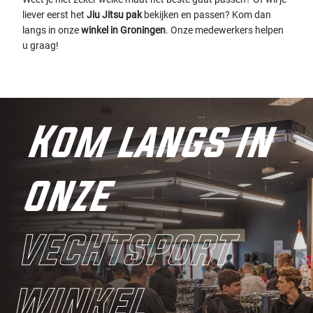
liever eerst het
Jiu Jitsu pak
bekijken en passen? Kom dan
langs in onze
winkel in Groningen
. Onze medewerkers helpen
u graag!
Kom langs in
onze
vechtsport
winkel