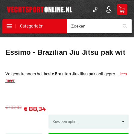
Categorieën
Ga
Ga
Essimo - Brazilian Jiu Jitsu pak wit
naar
naar
het
het
einde
begin
van
van
Volgens kenners het
beste Brazilian Jiu Jitsu pak
ooit gepro...
lees
de
de
meer
afbeeldingen-
afbeeldingen-
gallerij
gallerij
€ 103,93
€ 88,34