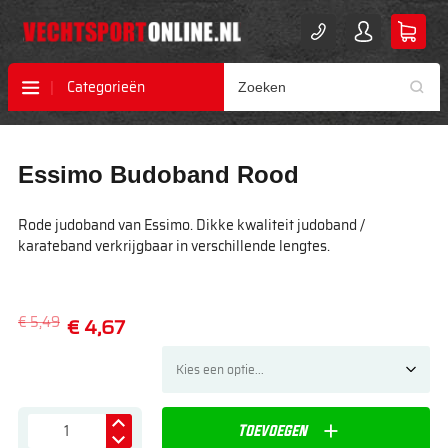
Categorieën
Ga
Ga
Essimo Budoband Rood
naar
naar
het
het
einde
begin
Rode judoband van Essimo. Dikke kwaliteit judoband /
van
van
karateband verkrijgbaar in verschillende lengtes.
de
de
afbeeldingen-
afbeeldingen-
gallerij
gallerij
€ 5,49
€ 4,67
Toevoegen