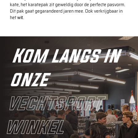
kate, het karatepak zit geweldig door de perfecte pasvorm.
Dit pak gaat gegarandeerd jaren mee. Ook verkrijgbaar in
het
.
wit
Kom langs in
onze
vechtsport
winkel