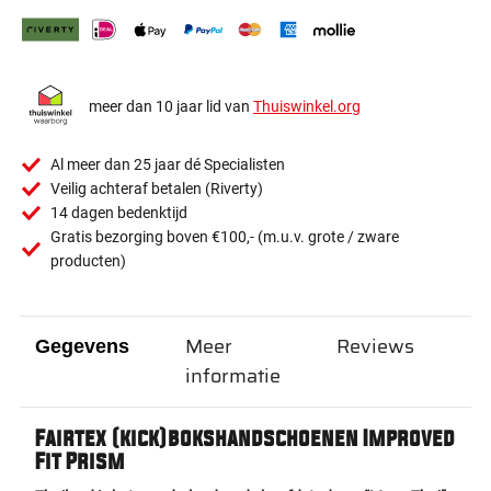
meer dan 10 jaar lid van
Thuiswinkel.org
Al meer dan 25 jaar dé Specialisten
Veilig achteraf betalen (Riverty)
14 dagen bedenktijd
Gratis bezorging boven €100,- (m.u.v. grote / zware
producten)
Meer
Reviews
Gegevens
informatie
Fairtex (kick)bokshandschoenen Improved
Fit Prism