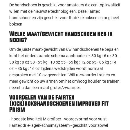
De handschoen is geschikt voor amateurs die een top kwaliteit
willen met de nieuwste technologieën. Deze Fairtex
handschoenen zijn geschikt voor thai/kickboksen en origineel
boksen
Welke maat/gewicht handschoen heb ik
nodig?
Om de juiste maat/gewicht van uw handschoenen te bepalen
kunt het onderstaande schema aanhouden: < 30 kg : 6 oz 30 -
38 kg : 8 oz 38 - 55 kg : 10 oz 55 - 65 kg : 12 oz 65 - 85 kg : 14
oz > 85 kg : 16 oz Tijdens wedstrijden wordt normaal
gesproken met 10 oz gevochten. Wilt u zwaarder trainen en
meer gewicht op uw armen om het omhoog houden te trainen,
neemt u dan een maat groter/zwaarder.
Voordelen van de Fairtex
(kick)bokshandschoenen Improved Fit
Prism
- hoogste kwaliteit Microfiber - voorgevormd voor vuist -
Fairtex drie-lagen-schuimsysteem - geschikt voor zowel