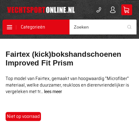
Categorieën
Ga
Ga
Fairtex (kick)bokshandschoenen
naar
naar
het
het
Improved Fit Prism
einde
begin
van
van
Top model van Fairtex, gemaakt van hoogwaardig "Microfiber"
de
de
materiaal, welke duurzamer, reukloos en dierenvriendelijker is
afbeeldingen-
afbeeldingen-
vergeleken met tr...
lees meer
gallerij
gallerij
Niet op voorraad