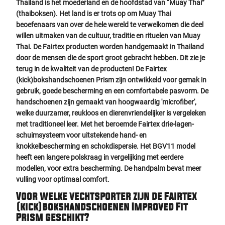
Thailand is het moederland en de hoofdstad van “Muay Thai”
(thaiboksen). Het land is er trots op om Muay Thai
beoefenaars van over de hele wereld te verwelkomen die deel
willen uitmaken van de cultuur, traditie en rituelen van Muay
Thai. De Fairtex producten worden handgemaakt in Thailand
door de mensen die de sport groot gebracht hebben. Dit zie je
terug in de kwaliteit van de producten! De Fairtex
(kick)bokshandschoenen Prism zijn ontwikkeld voor gemak in
gebruik, goede bescherming en een comfortabele pasvorm. De
handschoenen zijn gemaakt van hoogwaardig 'microfiber',
welke duurzamer, reukloos en dierenvriendelijker is vergeleken
met traditioneel leer. Met het beroemde Fairtex drie-lagen-
schuimsysteem voor uitstekende hand- en
knokkelbescherming en schokdispersie. Het BGV11 model
heeft een langere polskraag in vergelijking met eerdere
modellen, voor extra bescherming. De handpalm bevat meer
vulling voor optimaal comfort.
Voor welke vechtsporter zijn de Fairtex
(kick)bokshandschoenen Improved Fit
Prism geschikt?