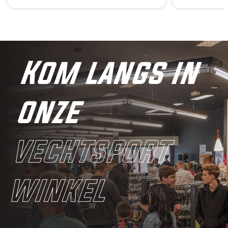
Kom langs in
onze
vechtsport
winkel