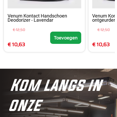
Venum Kontact Handschoen
Venum Kont
Deodorizer - Lavendar
ontgeurder -
€ 12,50
€ 12,50
Toevoegen
€ 10,63
€ 10,63
Kom langs in
onze