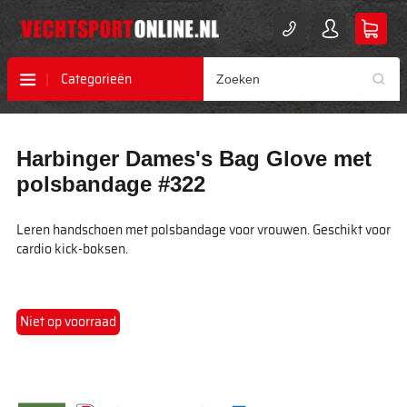
Categorieën
Ga
Ga
Harbinger Dames's Bag Glove met
naar
naar
het
het
polsbandage #322
einde
begin
van
van
Leren handschoen met polsbandage voor vrouwen. Geschikt voor
de
de
cardio kick-boksen.
afbeeldingen-
afbeeldingen-
gallerij
gallerij
Niet op voorraad