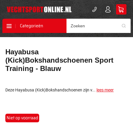
Categorieën
Ga
Ga
Hayabusa
naar
naar
het
het
(Kick)Bokshandschoenen Sport
einde
begin
Training - Blauw
van
van
de
de
afbeeldingen-
afbeeldingen-
gallerij
gallerij
Deze Hayabusa (Kick)Bokshandschoenen zijn v...
lees meer
Niet op voorraad