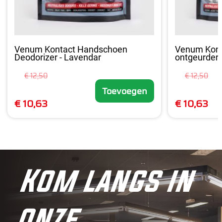
Venum Kontact Handschoen
Venum Kont
Deodorizer - Lavendar
ontgeurder -
€ 12,50
€ 12,50
Toevoegen
€ 10,63
€ 10,63
Kom langs in
onze