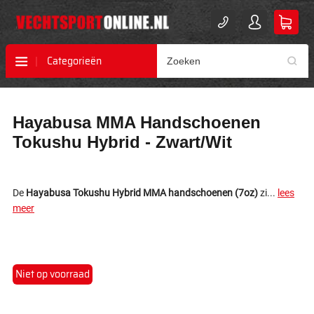
Categorieën
Ga
Ga
Hayabusa MMA Handschoenen
naar
naar
het
het
Tokushu Hybrid - Zwart/Wit
einde
begin
van
van
de
de
afbeeldingen-
afbeeldingen-
De
Hayabusa Tokushu Hybrid MMA handschoenen (7oz)
zi...
lees
gallerij
gallerij
meer
Niet op voorraad