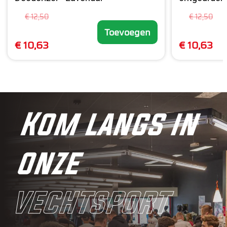
€ 12,50
€ 12,50
Toevoegen
€ 10,63
€ 10,63
Kom langs in
onze
vechtsport