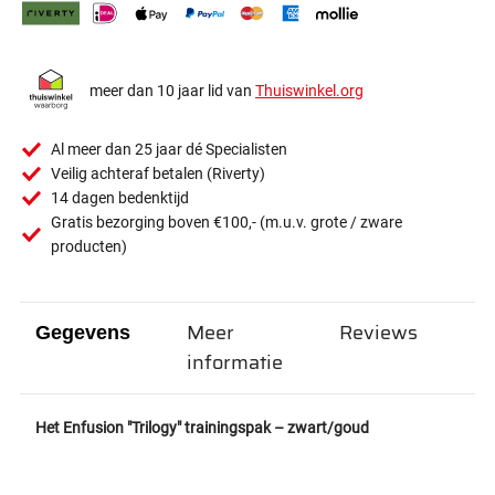
meer dan 10 jaar lid van
Thuiswinkel.org
Al meer dan 25 jaar dé Specialisten
Veilig achteraf betalen (Riverty)
14 dagen bedenktijd
Gratis bezorging boven €100,- (m.u.v. grote / zware
producten)
Meer
Reviews
Gegevens
informatie
Het Enfusion "Trilogy" trainingspak – zwart/goud