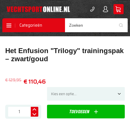
Categorieën
Ga
Ga
Het Enfusion "Trilogy" trainingspak
naar
naar
het
het
– zwart/goud
einde
begin
van
van
de
de
€ 129,95
€ 110,46
afbeeldingen-
afbeeldingen-
gallerij
gallerij
Toevoegen