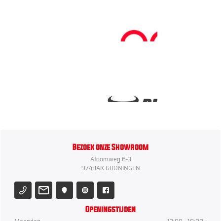
Bezoek onze Showroom
Atoomweg 6-3
9743AK GRONINGEN
Openingstijden