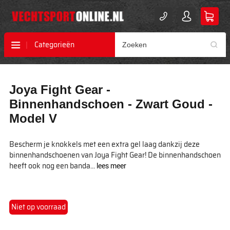
Categorieën
Ga
Ga
Joya Fight Gear -
naar
naar
het
het
Binnenhandschoen - Zwart Goud -
einde
begin
Model V
van
van
de
de
afbeeldingen-
afbeeldingen-
Bescherm je knokkels met een extra gel laag dankzij deze
gallerij
gallerij
binnenhandschoenen van Joya Fight Gear! De binnenhandschoen
heeft ook nog een banda...
lees meer
Niet op voorraad