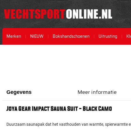
Merken
NIEUW
Bokshandschoenen
Uitrusting
Kl
Ga
Ga
naar
naar
het
het
einde
begin
van
van
de
de
afbeeldingen-
afbeeldingen-
Meer informatie
gallerij
gallerij
Gegevens
Joya Gear Impact Sauna Suit - Black Camo
Duurzaam saunapak dat het vasthouden van warmte, spierwarmte en 