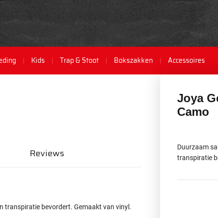
eding
Kids
Trap & Stoot
Bokszakken
Accessoires
Joya Ge
Camo
Duurzaam sau
Reviews
transpiratie 
transpiratie bevordert. Gemaakt van vinyl.