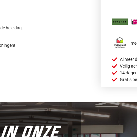
 de hele dag.
mee
oningen!
Al meer d
Veilig ac
14 dagen
Gratis b
in onze