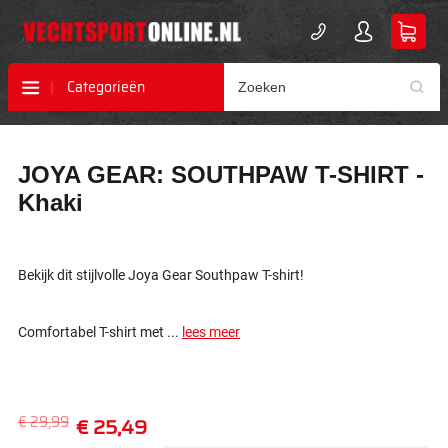
Categorieën
Ga
Ga
JOYA GEAR: SOUTHPAW T-SHIRT -
naar
naar
het
het
Khaki
einde
begin
van
van
de
de
afbeeldingen-
afbeeldingen-
Bekijk dit stijlvolle Joya Gear Southpaw T-shirt!
gallerij
gallerij
Comfortabel T-shirt met ...
lees meer
€ 29,99
€ 25,49