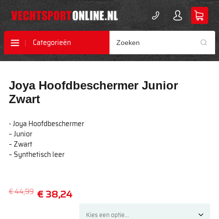
Categorieën
Ga
Ga
Joya Hoofdbeschermer Junior
naar
naar
het
het
Zwart
einde
begin
van
van
- Joya Hoofdbeschermer
de
de
– Junior
afbeeldingen-
afbeeldingen-
– Zwart
gallerij
gallerij
– Synthetisch leer
€ 44,99
€ 38,24