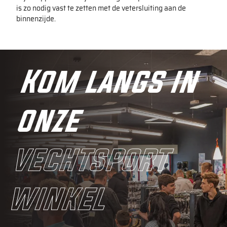
is zo nodig vast te zetten met de vetersluiting aan de
binnenzijde.
Kom langs in
onze
vechtsport
winkel