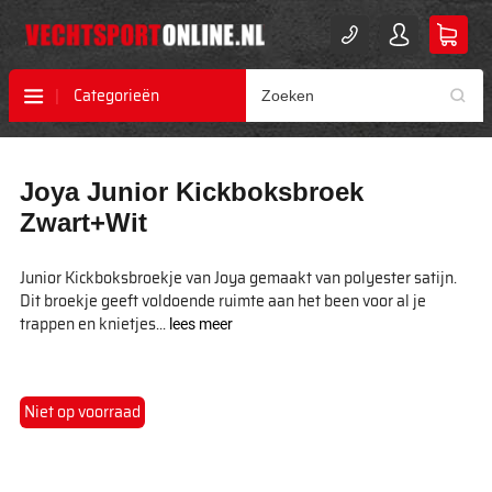
Categorieën
Ga
Ga
Joya Junior Kickboksbroek
naar
naar
het
het
Zwart+Wit
einde
begin
van
van
Junior Kickboksbroekje van Joya gemaakt van polyester satijn.
de
de
Dit broekje geeft voldoende ruimte aan het been voor al je
afbeeldingen-
afbeeldingen-
trappen en knietjes...
lees meer
gallerij
gallerij
Niet op voorraad