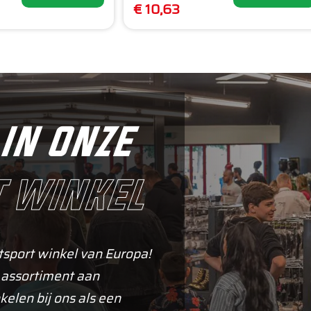
€ 10,63
in onze
 winkel
tsport winkel van Europa!
 assortiment aan
kelen bij ons als een