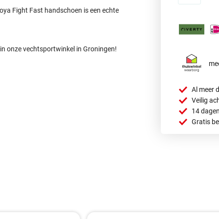
oya Fight Fast handschoen is een echte
in onze vechtsportwinkel in Groningen!
mee
Al meer d
Veilig ac
14 dagen
Gratis b