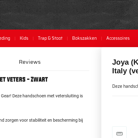
eding
Kids
Trap & Stoot
Bokszakken
Accessoires
Reviews
Joya (
Italy (v
et veters - Zwart
Deze handsch
Gear! Deze handschoen met vetersluiting is
nd zorgen voor stabiliteit en bescherming bij