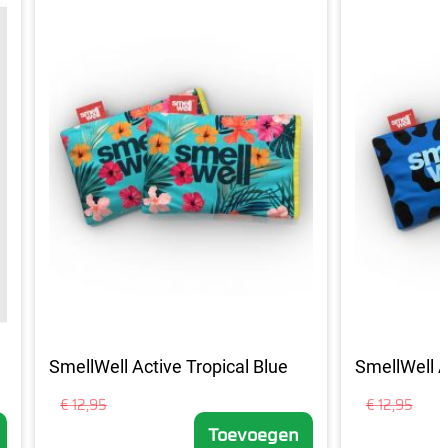
SmellWell Active Tropical Blue
SmellWell A
€ 12,95
€ 12,95
Toevoegen