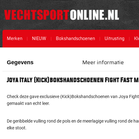
Merken
NIEUW
Bokshandschoenen
Uitrusting
Kl
Ga
Ga
naar
naar
Meer informatie
Gegevens
het
het
einde
begin
van
van
Joya Italy (Kick)bokshandschoenen Fight Fast m
de
de
afbeeldingen-
afbeeldingen-
gallerij
gallerij
Check deze gave exclusieve (Kick)Bokshandschoenen van Joya Fight 
gemaakt van echt leer.
De geribbelde vulling rond de pols en de meerlagige vulling rond de ha
elke stoot.