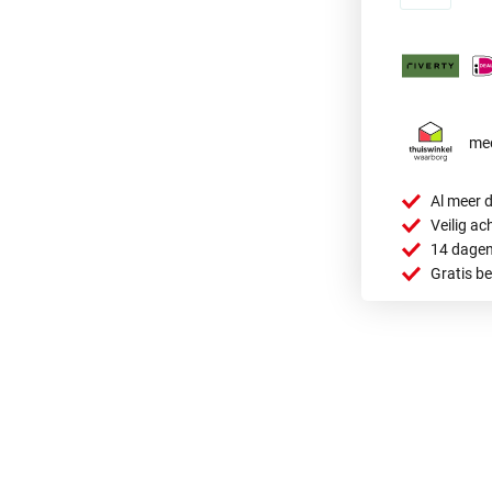
mee
Al meer d
Veilig ac
14 dagen
Gratis b