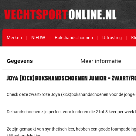
Merken
NIEUW
Bokshandschoenen
Uitrusting
Kl
Ga
Ga
naar
naar
Meer informatie
Gegevens
het
het
einde
begin
van
van
Joya (Kick)bokshandschoenen Junior - Zwart/R
de
de
afbeeldingen-
afbeeldingen-
gallerij
gallerij
Check deze zwart/roze Joya (kick)bokshandschoenen voor de jonge (
De handschoenen zijn perfect voor kinderen die 2 tot 3 keer per week 
Ze zijn gemaakt van synthetisch leer, hebben een goede foampadding 
klittenbandsluiting.