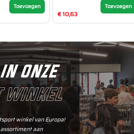
Toevoegen
Toevoegen
€ 10,63
in onze
 winkel
tsport winkel van Europa!
 assortiment aan