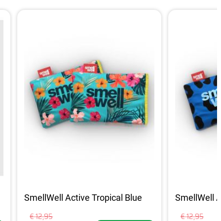
SmellWell Active Tropical Blue
SmellWell A
€ 12,95
€ 12,95