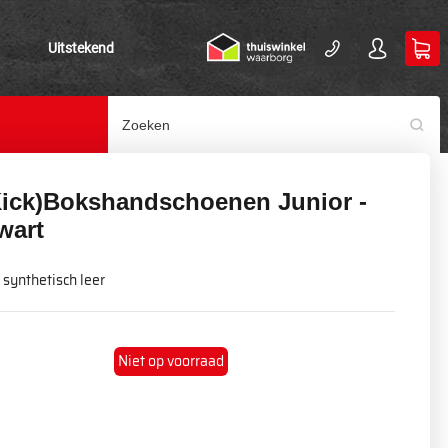
Uitstekend
Kick)Bokshandschoenen Junior -
wart
synthetisch leer
Niet op voorraad