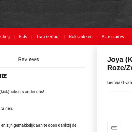
eding
Kids
Trap & Stoot
Bokszakken
Accessoires
Reviews
Joya (
Roze/Z
oze
Gemaakt van 
kick)boksers onder ons!
trainen.
en zijn gemakkelijk aan te doen dankzij de