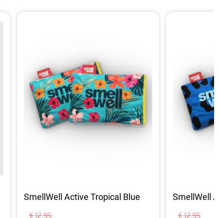
SmellWell Active Tropical Blue
SmellWell A
€ 12,95
€ 12,95