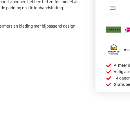
 handschoenen hebben het zelfde model als
 de padding en klittenbandsluiting.
ermers en kleding met bijpassend design
mee
Al meer d
Veilig ac
14 dagen
Gratis b