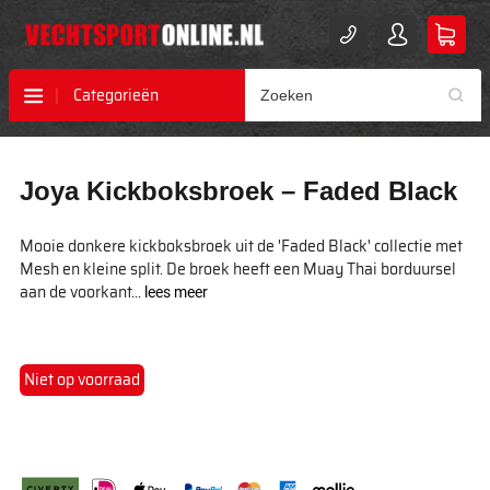
Categorieën
Ga
Ga
Joya Kickboksbroek – Faded Black
naar
naar
het
het
einde
begin
Mooie donkere kickboksbroek uit de 'Faded Black' collectie met
van
van
Mesh en kleine split. De broek heeft een Muay Thai borduursel
de
de
aan de voorkant...
lees meer
afbeeldingen-
afbeeldingen-
gallerij
gallerij
Niet op voorraad