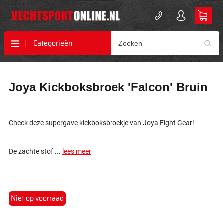
Categorieën
Ga
Ga
Joya Kickboksbroek 'Falcon' Bruin
naar
naar
het
het
einde
begin
van
van
Check deze supergave kickboksbroekje van Joya Fight Gear!
de
de
afbeeldingen-
afbeeldingen-
gallerij
gallerij
De zachte stof ...
lees meer
Niet op voorraad