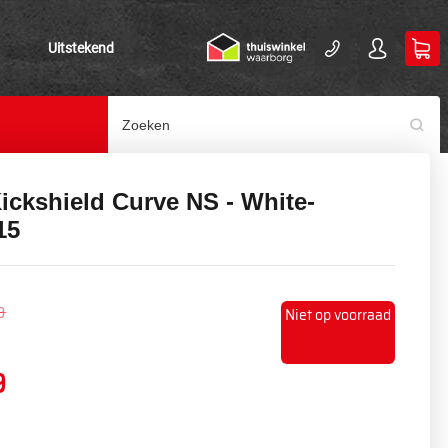
Uitstekend
ickshield Curve NS - White-
15
9
Niet op voorraad
9