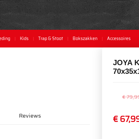
eding
Kids
Trap & Stoot
Bokszakken
Accessoires
JOYA K
70x35x
€ 79,9
Reviews
€ 67,9