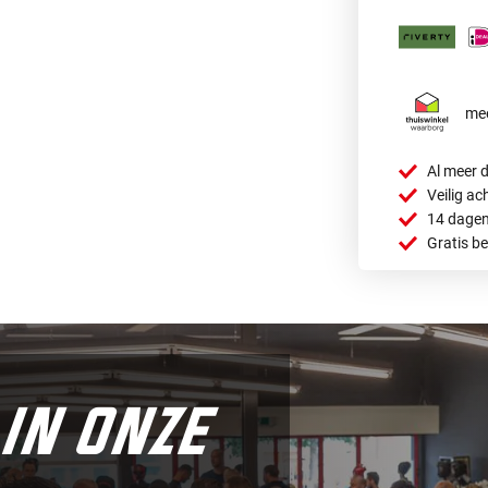
mee
Al meer d
Veilig ac
14 dagen
Gratis b
in onze