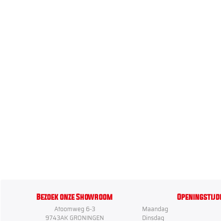
Bezoek onze Showroom
Openingstijd
Atoomweg 6-3
Maandag
9743AK GRONINGEN
Dinsdag