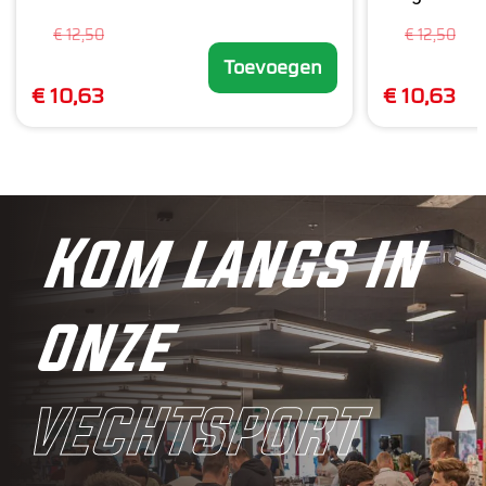
€ 12,50
€ 12,50
Toevoegen
€ 10,63
€ 10,63
Kom langs in
onze
vechtsport