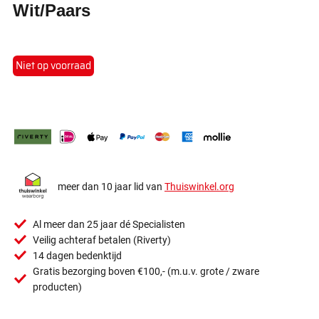
Wit/Paars
Niet op voorraad
meer dan 10 jaar lid van
Thuiswinkel.org
Al meer dan 25 jaar dé Specialisten
Veilig achteraf betalen (Riverty)
14 dagen bedenktijd
Gratis bezorging boven €100,- (m.u.v. grote / zware
producten)