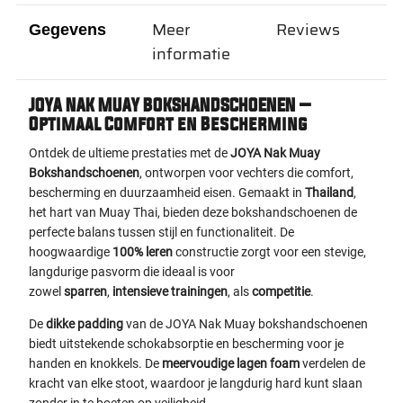
Meer
Reviews
Gegevens
informatie
JOYA NAK MUAY BOKSHANDSCHOENEN –
Optimaal Comfort en Bescherming
Ontdek de ultieme prestaties met de
JOYA Nak Muay
Bokshandschoenen
, ontworpen voor vechters die comfort,
bescherming en duurzaamheid eisen. Gemaakt in
Thailand
,
het hart van Muay Thai, bieden deze bokshandschoenen de
perfecte balans tussen stijl en functionaliteit. De
hoogwaardige
100% leren
constructie zorgt voor een stevige,
langdurige pasvorm die ideaal is voor
zowel
sparren
,
intensieve trainingen
, als
competitie
.
De
dikke padding
van de JOYA Nak Muay bokshandschoenen
biedt uitstekende schokabsorptie en bescherming voor je
handen en knokkels. De
meervoudige lagen foam
verdelen de
kracht van elke stoot, waardoor je langdurig hard kunt slaan
zonder in te boeten op veiligheid.