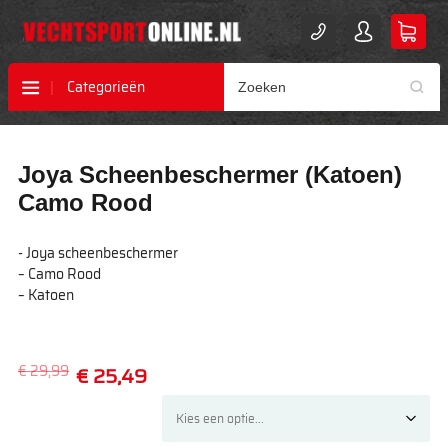
Categorieën
Ga
Ga
Joya Scheenbeschermer (Katoen)
naar
naar
het
het
Camo Rood
einde
begin
van
van
- Joya scheenbeschermer
de
de
– Camo Rood
afbeeldingen-
afbeeldingen-
– Katoen
gallerij
gallerij
€ 29,99
€ 25,49