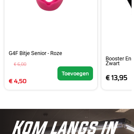
G4F Bitje Senior - Roze
Booster Enk
Zwart
€ 6,00
Toevoegen
€ 13,95
€ 4,50
Kom langs in