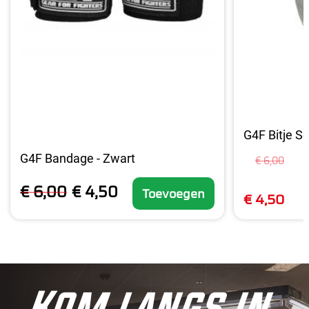
G4F Bitje Se
G4F Bandage - Zwart
€ 6,00
€ 6,00
€ 4,50
Toevoegen
€ 4,50
Kom langs in