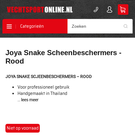
Categorieën
Ga
Ga
Joya Snake Scheenbeschermers -
naar
naar
het
het
Rood
einde
begin
van
van
de
de
JOYA SNAKE SCJEENBESCHERMERS – ROOD
afbeeldingen-
afbeeldingen-
Voor professioneel gebruik
gallerij
gallerij
Handgemaakt in Thailand
...
lees meer
Niet op voorraad