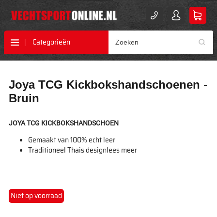
Categorieën
Ga
Ga
Joya TCG Kickbokshandschoenen -
naar
naar
het
het
Bruin
einde
begin
van
van
de
de
JOYA TCG KICKBOKSHANDSCHOEN
afbeeldingen-
afbeeldingen-
Gemaakt van 100% echt leer
gallerij
gallerij
Traditioneel Thais design
lees meer
Niet op voorraad