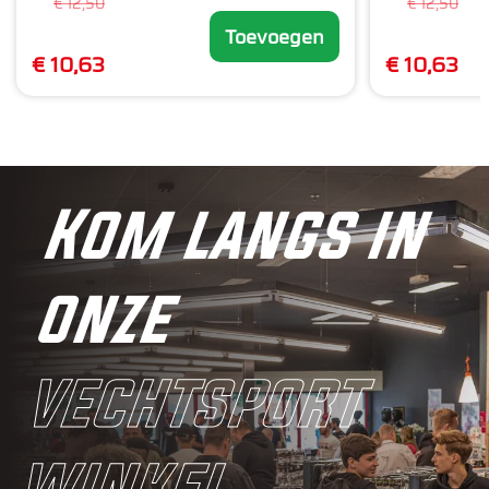
€ 12,50
€ 12,50
Toevoegen
€ 10,63
€ 10,63
Kom langs in
onze
vechtsport