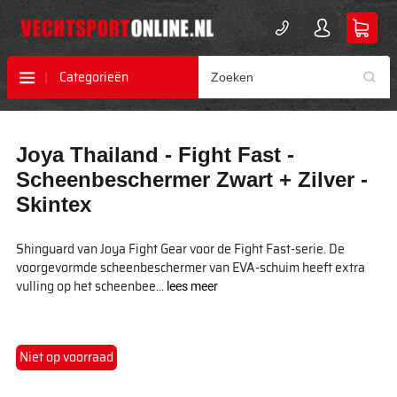
Categorieën
Ga
Ga
Joya Thailand - Fight Fast -
naar
naar
het
het
Scheenbeschermer Zwart + Zilver -
einde
begin
Skintex
van
van
de
de
afbeeldingen-
afbeeldingen-
Shinguard van Joya Fight Gear voor de Fight Fast-serie. De
gallerij
gallerij
voorgevormde scheenbeschermer van EVA-schuim heeft extra
vulling op het scheenbee...
lees meer
Niet op voorraad