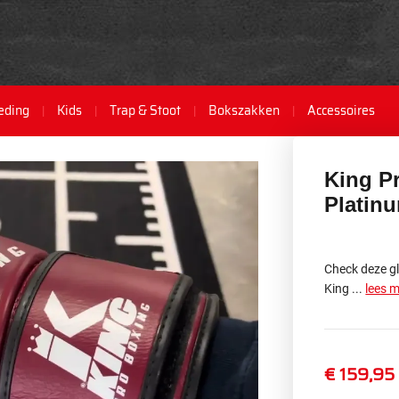
eding
Kids
Trap & Stoot
Bokszakken
Accessoires
King P
Platin
Check deze 
King ...
lees 
€ 159,95