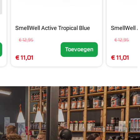
SmellWell Active Tropical Blue
SmellWell A
€ 12,95
€ 12,95
Toevoegen
€ 11,01
€ 11,01