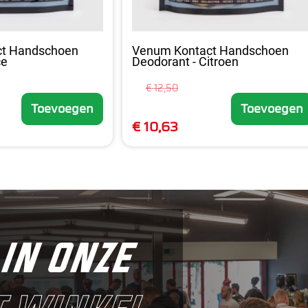
ct Handschoen
Venum Kontact Handschoen
ce
Deodorant - Citroen
€ 12,50
Toevoegen
Toevoegen
€ 10,63
in onze