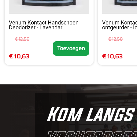
Venum Kontact Handschoen
Venum Konta
Deodorizer - Lavendar
ontgeurder - I
€ 12,50
€ 12,50
Toevoegen
€ 10,63
€ 10,63
Kom langs 