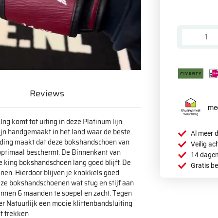
Reviews
mee
g komt tot uiting in deze Platinum lijn.
ijn handgemaakt in het land waar de beste
Al meer d
ding maakt dat deze bokshandschoen van
Veilig ac
 optimaal beschermt. De Binnenkant van
14 dagen
king bokshandschoen lang goed blijft. De
Gratis b
nen. Hierdoor blijven je knokkels goed
eze bokshandschoenen wat stug en stijf aan
binnen 6 maanden te soepel en zacht. Tegen
er Natuurlijk een mooie klittenbandsluiting
it trekken