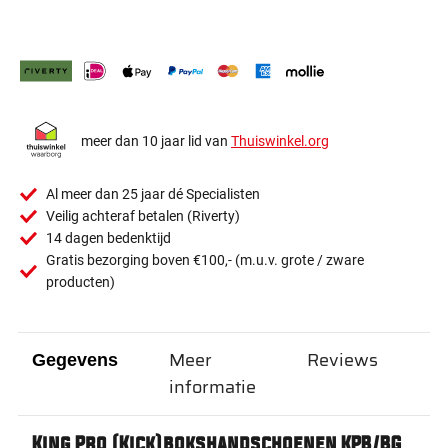
meer dan 10 jaar lid van
Thuiswinkel.org
Al meer dan 25 jaar dé Specialisten
Veilig achteraf betalen (Riverty)
14 dagen bedenktijd
Gratis bezorging boven €100,- (m.u.v. grote / zware
producten)
Meer
Reviews
Gegevens
informatie
King Pro (Kick)bokshandschoenen KPB/BG