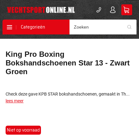
Categorieën
Ga
Ga
King Pro Boxing
naar
naar
het
het
Bokshandschoenen Star 13 - Zwart
einde
begin
Groen
van
van
de
de
afbeeldingen-
afbeeldingen-
gallerij
gallerij
Check deze gave KPB STAR bokshandschoenen, gemaakt in Th...
lees meer
Niet op voorraad