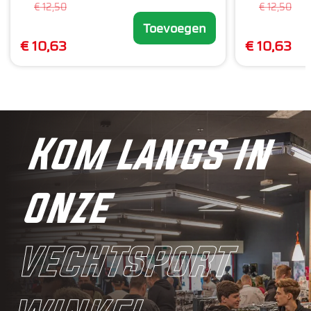
€ 12,50
€ 12,50
Toevoegen
€ 10,63
€ 10,63
Kom langs in
onze
vechtsport