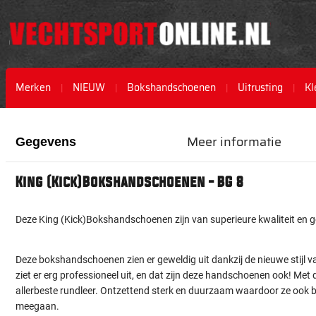
Merken
NIEUW
Bokshandschoenen
Uitrusting
Kl
Ga
Ga
naar
naar
Meer informatie
Gegevens
het
het
einde
begin
van
van
King (Kick)Bokshandschoenen - BG 8
de
de
afbeeldingen-
afbeeldingen-
gallerij
gallerij
Deze King (Kick)Bokshandschoenen zijn van superieure kwaliteit en ge
Deze bokshandschoenen zien er geweldig uit dankzij de nieuwe stijl v
ziet er erg professioneel uit, en dat zijn deze handschoenen ook! Me
allerbeste rundleer. Ontzettend sterk en duurzaam waardoor ze ook bi
meegaan.