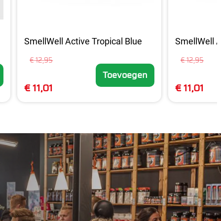
SmellWell Active Tropical Blue
SmellWell A
€ 12,95
€ 12,95
Toevoegen
€ 11,01
€ 11,01