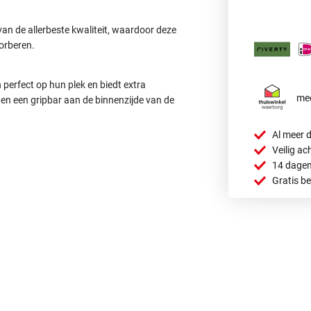
n de allerbeste kwaliteit, waardoor deze
orberen.
erfect op hun plek en biedt extra
mee
en een gripbar aan de binnenzijde van de
Al meer d
Veilig ac
14 dagen
Gratis b