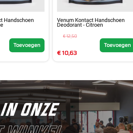
ct Handschoen
Venum Kontact Handschoen
ce
Deodorant - Citroen
€ 12,50
Toevoegen
Toevoegen
€ 10,63
in onze
 winkel