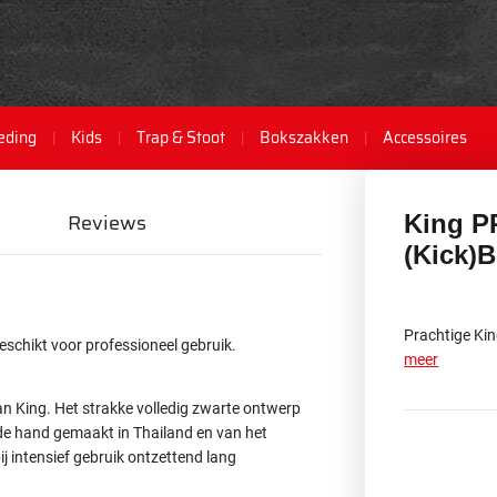
eding
Kids
Trap & Stoot
Bokszakken
Accessoires
Reviews
King 
(Kick)
Prachtige Ki
schikt voor professioneel gebruik.
meer
an King. Het strakke volledig zwarte ontwerp
t de hand gemaakt in Thailand en van het
j intensief gebruik ontzettend lang