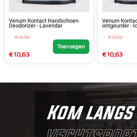
Venum Kontact Handschoen
Venum Konta
Deodorizer - Lavendar
ontgeurder - I
€ 12,50
€ 12,50
Toevoegen
€ 10,63
€ 10,63
Kom langs 
vechtsport