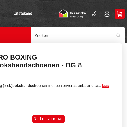
Uitstekend
PRO BOXING
Bokshandschoenen - BG 8
ng (kick)bokshandschoenen
met een onverslaanbaar uite...
lees
Niet op voorraad