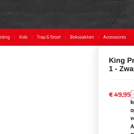
eding
Kids
Trap & Stoot
Bokszakken
Accessoires
King P
1 - Zwa
€ 49,95
k
o
v
A