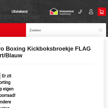
Uitstekend
ro Boxing Kickboksbroekje FLAG
rt/Blauw
Er zit
orting
p eigen
oorraad!
ndere