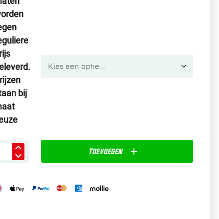
aten
orden
egen
eguliere
rijs
eleverd.
rijzen
taan bij
aat
euze
Toevoegen