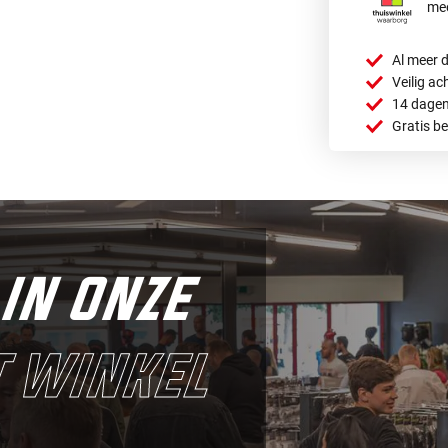
mee
Al meer d
Veilig ac
14 dagen
Gratis b
in onze
 winkel