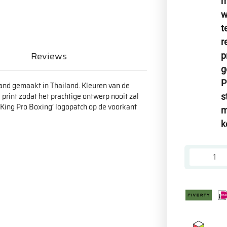
m
w
t
r
Reviews
p
g
P
hand gemaakt in Thailand. Kleuren van de
 print zodat het prachtige ontwerp nooit zal
s
 ‘King Pro Boxing’ logopatch op de voorkant
m
k