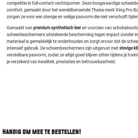
competitie in full-contact vechtsporten. Deze hoogwaardige scheen
comfort, gemaakt door het wereldberoemde Thaise merk 'King Pro Boxin
zorgen ze voor een stevige en veilige pasvorm die niet verschuift tijde
Gemaakt van
premium synthetisch leer
en voorzien van schokabsorbe
scheenbeschermers uitstekende bescherming tegen impact zonder in
materiaal is gemakkelijk te onderhouden en zorgt ervoor dat de sche
intensief gebruik. De scheenbeschermers zijn uitgerust met
stevige k
verstelbare pasvorm, zodat ze altijd goed blijven zitten tijdens je trai
je verzekerd van kwaliteit, prestaties en betrouwbaarheid.
Handig om mee te bestellen!