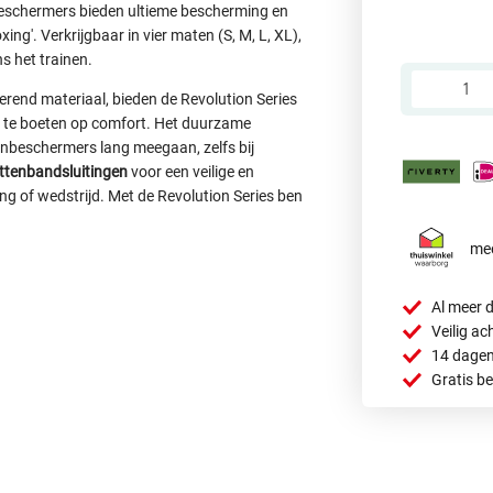
beschermers bieden ultieme bescherming en
g'. Verkrijgbaar in vier maten (S, M, L, XL),
ns het trainen.
rend materiaal, bieden de Revolution Series
 te boeten op comfort. Het duurzame
enbeschermers lang meegaan, zelfs bij
littenbandsluitingen
voor een veilige en
ning of wedstrijd. Met de Revolution Series ben
mee
Al meer d
Veilig ac
14 dagen
Gratis b