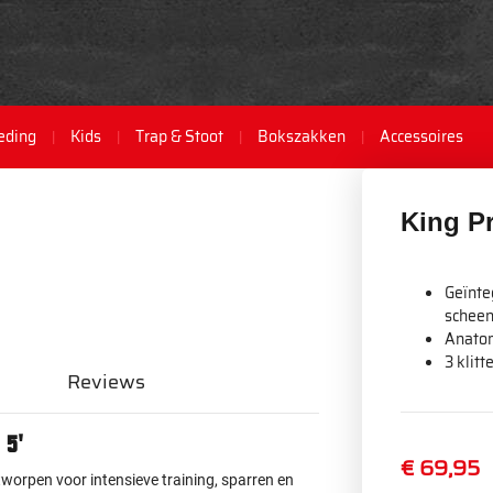
eding
Kids
Trap & Stoot
Bokszakken
Accessoires
King P
Geïnte
schee
Anato
3 klitt
Reviews
 5'
€ 69,95
worpen voor intensieve training, sparren en