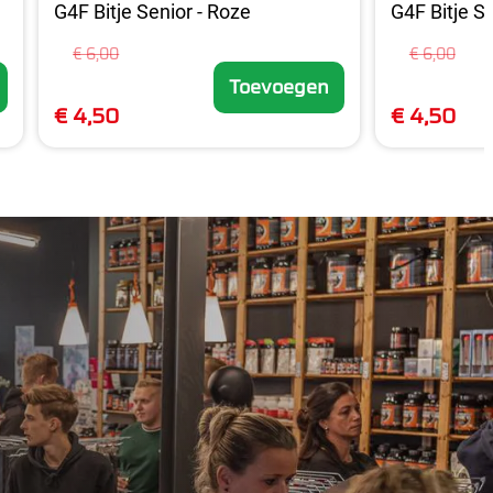
G4F Bitje Senior - Roze
G4F Bitje Se
€ 6,00
€ 6,00
Toevoegen
€ 4,50
€ 4,50