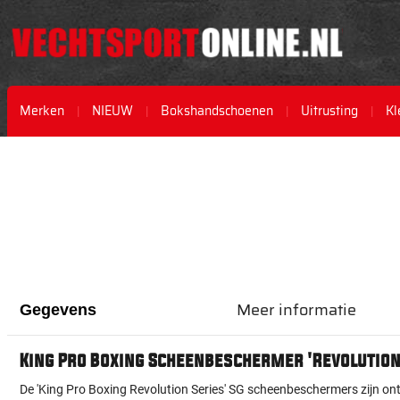
Merken
NIEUW
Bokshandschoenen
Uitrusting
Kl
Ga
Ga
naar
naar
het
het
einde
begin
van
van
de
de
afbeeldingen-
afbeeldingen-
gallerij
gallerij
Meer informatie
Gegevens
King Pro Boxing Scheenbeschermer 'Revolution
De 'King Pro Boxing Revolution Series' SG scheenbeschermers zijn ont