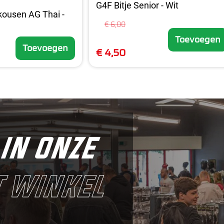
G4F Bitje Senior - Wit
kousen AG Thai -
€ 6,00
Toevoegen
Toevoegen
€ 4,50
in onze
 winkel