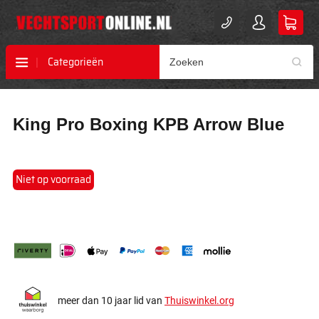
Categorieën
Ga
Ga
King Pro Boxing KPB Arrow Blue
naar
naar
het
het
einde
begin
van
van
Niet op voorraad
de
de
afbeeldingen-
afbeeldingen-
gallerij
gallerij
meer dan 10 jaar lid van
Thuiswinkel.org