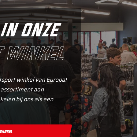
in onze
 winkel
tsport winkel van Europa!
 assortiment aan
kelen bij ons als een
 Winkel