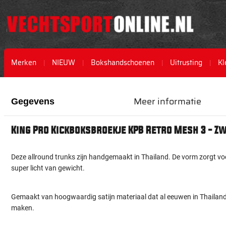
Merken
NIEUW
Bokshandschoenen
Uitrusting
Kl
Ga
Ga
naar
naar
Meer informatie
Gegevens
het
het
einde
begin
van
van
King Pro Kickboksbroekje KPB Retro Mesh 3 - 
de
de
afbeeldingen-
afbeeldingen-
gallerij
gallerij
Deze allround trunks zijn handgemaakt in Thailand. De vorm zorgt voo
super licht van gewicht.
Gemaakt van hoogwaardig satijn materiaal dat al eeuwen in Thailan
maken.