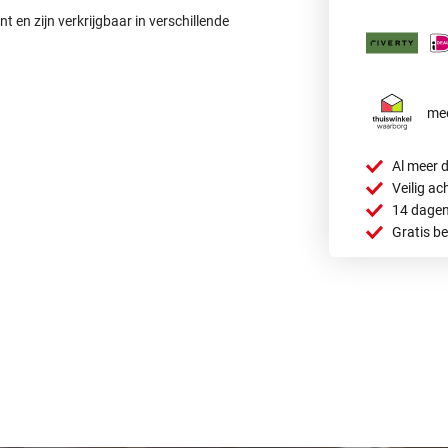
t en zijn verkrijgbaar in verschillende
mee
Al meer d
Veilig ac
14 dagen
Gratis b