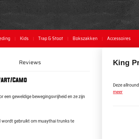
eding
Kids
Trap & Stoot
Bokszakken
Accessoires
Reviews
King P
Zwart/Camo
Deze allround
meer
r een geweldige bewegingsvrijheid en ze zijn
d wordt gebruikt om muaythai trunks te