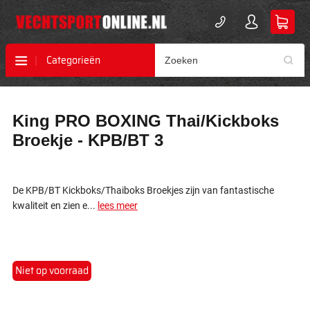
Categorieën
Ga
Ga
King PRO BOXING Thai/Kickboks
naar
naar
het
het
Broekje - KPB/BT 3
einde
begin
van
van
de
de
afbeeldingen-
afbeeldingen-
De KPB/BT Kickboks/Thaiboks Broekjes zijn van fantastische
gallerij
gallerij
kwaliteit en zien e...
lees meer
Niet op voorraad