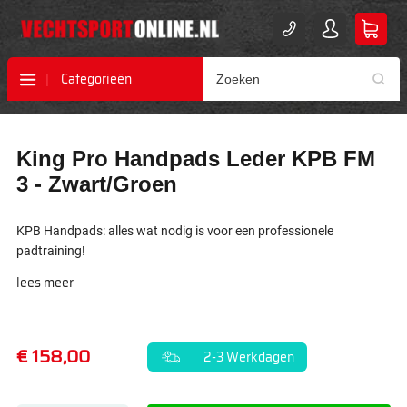
Categorieën
Ga
Ga
King Pro Handpads Leder KPB FM
naar
naar
het
het
3 - Zwart/Groen
einde
begin
van
van
de
de
KPB Handpads: alles wat nodig is voor een professionele
afbeeldingen-
afbeeldingen-
padtraining!
gallerij
gallerij
lees meer
€ 158,00
2-3 Werkdagen