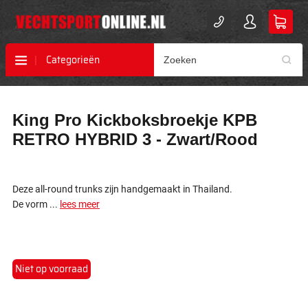
Categorieën
Ga
Ga
King Pro Kickboksbroekje KPB
naar
naar
het
het
RETRO HYBRID 3 - Zwart/Rood
einde
begin
van
van
de
de
afbeeldingen-
afbeeldingen-
Deze all-round trunks zijn handgemaakt in Thailand.
gallerij
gallerij
De vorm ...
lees meer
Niet op voorraad