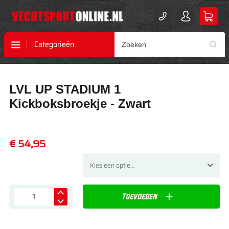
Categorieën
Ga
Ga
LVL UP STADIUM 1
naar
naar
het
het
Kickboksbroekje - Zwart
einde
begin
van
van
de
de
€ 54,95
afbeeldingen-
afbeeldingen-
gallerij
gallerij
Toevoegen