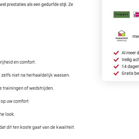
l prestaties als een gedurfde stijl. Ze
mee
Al meer d
Veilig ac
ijheid en comfort.
14 dagen
Gratis b
 zelfs niet na herhaaldelijk wassen.
e trainingen of wedstrijden.
 op uw comfort.
he look.
t dit ten koste gaat van de kwaliteit.