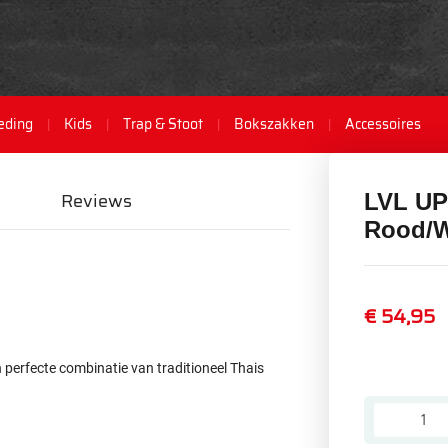
eding
Kids
Trap & Stoot
Bokszakken
Accessoires
Reviews
LVL UP
Rood/W
€ 54,95
 perfecte combinatie van traditioneel Thais