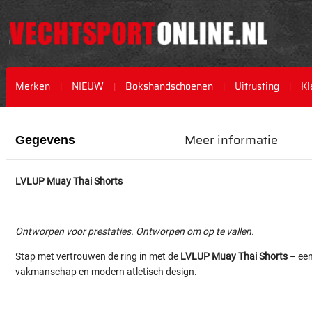
Merken
NIEUW
Bokshandschoenen
Uitrusting
Kl
Ga
Ga
naar
naar
Meer informatie
Gegevens
het
het
einde
begin
van
van
LVLUP Muay Thai Shorts
de
de
afbeeldingen-
afbeeldingen-
gallerij
gallerij
Ontworpen voor prestaties. Ontworpen om op te vallen.
Stap met vertrouwen de ring in met de
LVLUP Muay Thai Shorts
– een
vakmanschap en modern atletisch design.