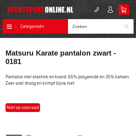
Categorieën
Ga
Ga
Matsuru Karate pantalon zwart -
naar
naar
het
het
0181
einde
begin
van
van
Pantalon met elastiek en koord. 65% polyamide en 35% katoen.
de
de
Zeer snel droog en krimpt bijna niet.
afbeeldingen-
afbeeldingen-
gallerij
gallerij
Niet op voorraad